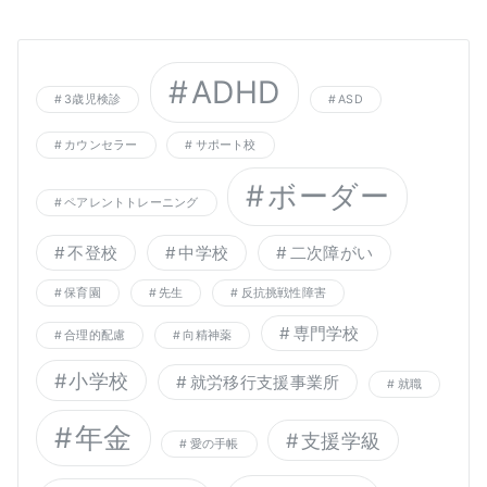
ADHD
3歳児検診
ASD
カウンセラー
サポート校
ボーダー
ペアレントトレーニング
不登校
中学校
二次障がい
保育園
先生
反抗挑戦性障害
専門学校
合理的配慮
向精神薬
小学校
就労移行支援事業所
就職
年金
支援学級
愛の手帳