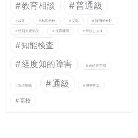
普通級
教育相談
板書
林間学校
父親
特例子会社
特別支援学校
療育機関
登校しぶり
知能検査
経度知的障害
自己肯定感
通級
親子関係
障害年金
高校