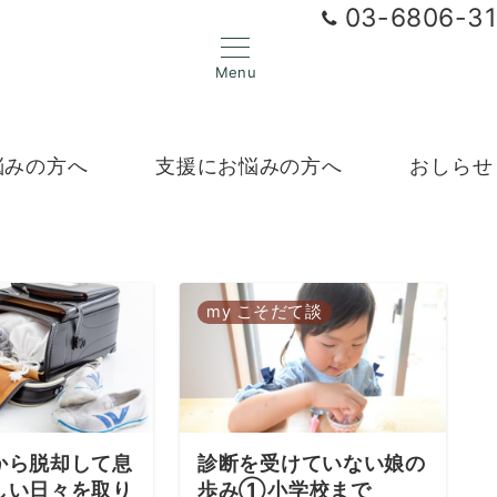
03-6806-3
Menu
悩みの方へ
支援にお悩みの方へ
おしらせ
my こそだて談
から脱却して息
診断を受けていない娘の
しい日々を取り
歩み①小学校まで