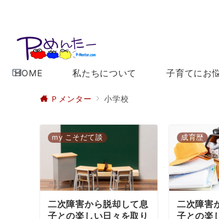
HOME
私たちについて
子育てにお
Ｐメンター
小学校
my こそだて談
成育歴
二次障害から脱却して息
二次障害
子との楽しい日々を取り
子との楽