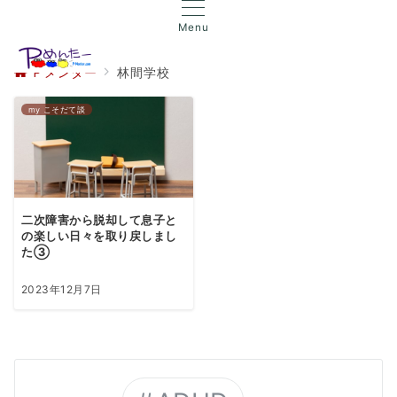
Menu
Ｐメンター
林間学校
my こそだて談
二次障害から脱却して息子と
の楽しい日々を取り戻しまし
た③
2023年12月7日