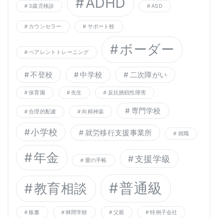
ADHD
3歳児検診
ASD
カウンセラー
サポート校
ボーダー
ペアレントトレーニング
不登校
中学校
二次障がい
保育園
先生
反抗挑戦性障害
専門学校
合理的配慮
向精神薬
小学校
就労移行支援事業所
就職
年金
支援学級
愛の手帳
普通級
教育相談
板書
林間学校
父親
特例子会社