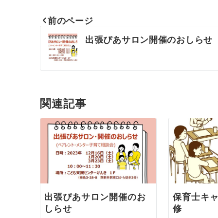
前のページ
投
出張ぴあサロン開催のおしらせ
稿
ナ
関連記事
ビ
ゲ
ー
シ
出張ぴあサロン開催のお
保育士キ
ョ
しらせ
修