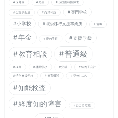
保育園
先生
反抗挑戦性障害
専門学校
合理的配慮
向精神薬
小学校
就労移行支援事業所
就職
年金
支援学級
愛の手帳
普通級
教育相談
板書
林間学校
父親
特例子会社
特別支援学校
療育機関
登校しぶり
知能検査
経度知的障害
自己肯定感