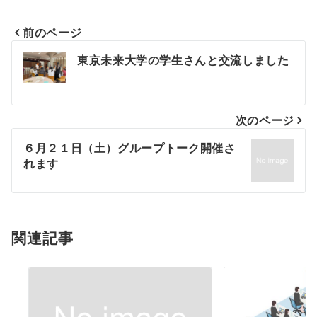
前のページ
投
東京未来大学の学生さんと交流しました
稿
ナ
次のページ
ビ
６月２１日（土）グループトーク開催さ
ゲ
れます
ー
シ
関連記事
ョ
ン