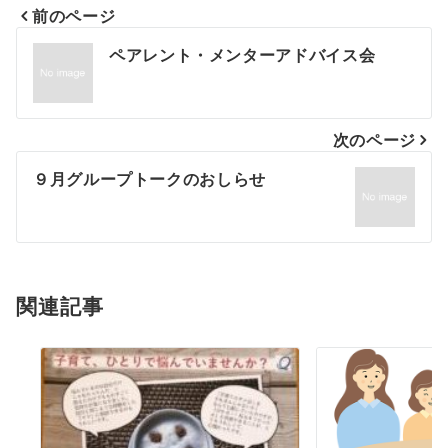
前のページ
投
ペアレント・メンターアドバイス会
稿
ナ
次のページ
ビ
９月グループトークのおしらせ
ゲ
ー
シ
関連記事
ョ
ン