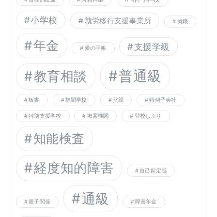
小学校
就労移行支援事業所
就職
年金
支援学級
愛の手帳
普通級
教育相談
板書
林間学校
父親
特例子会社
特別支援学校
療育機関
登校しぶり
知能検査
経度知的障害
自己肯定感
通級
親子関係
障害年金