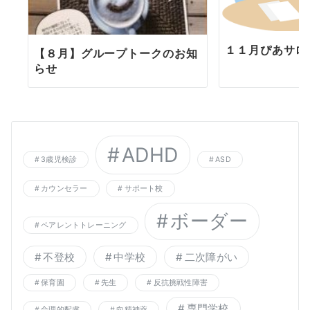
１１月ぴあサロ
【８月】グループトークのお知
らせ
ADHD
3歳児検診
ASD
カウンセラー
サポート校
ボーダー
ペアレントトレーニング
不登校
中学校
二次障がい
保育園
先生
反抗挑戦性障害
専門学校
合理的配慮
向精神薬