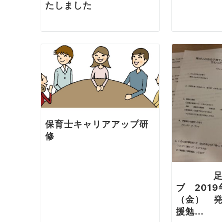
たしました
ン
保育士キャリアアップ研
修
足立キ
ブ 2019
（金） 
援勉...