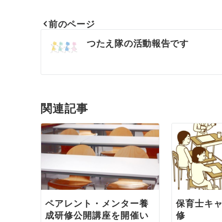
前のページ
投
つたえ隊の活動報告です
稿
ナ
関連記事
ビ
ゲ
ー
シ
ペアレント・メンター養
保育士キ
ョ
成研修公開講座を開催い
修