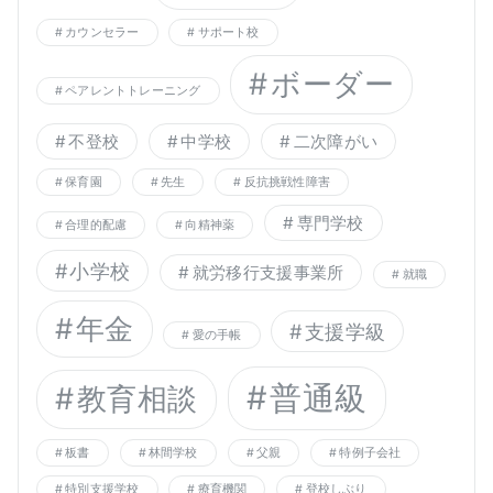
カウンセラー
サポート校
ボーダー
ペアレントトレーニング
不登校
中学校
二次障がい
保育園
先生
反抗挑戦性障害
専門学校
合理的配慮
向精神薬
小学校
就労移行支援事業所
就職
年金
支援学級
愛の手帳
普通級
教育相談
板書
林間学校
父親
特例子会社
特別支援学校
療育機関
登校しぶり