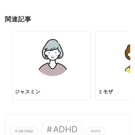
シ
関連記事
ョ
ン
ジャスミン
ミモザ
ADHD
3歳児検診
ASD