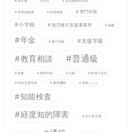
保育園
先生
反抗挑戦性障害
専門学校
合理的配慮
向精神薬
小学校
就労移行支援事業所
就職
年金
支援学級
愛の手帳
普通級
教育相談
板書
林間学校
父親
特例子会社
特別支援学校
療育機関
登校しぶり
知能検査
経度知的障害
自己肯定感