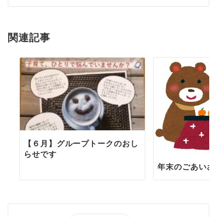
ー
シ
関連記事
ョ
ン
【６月】グループトークのおし
らせです
年末のごあいさ