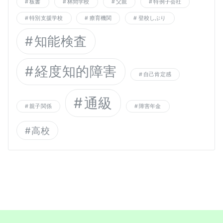
板書
林間学校
父親
特例子会社
特別支援学校
療育機関
登校しぶり
知能検査
経度知的障害
自己肯定感
通級
親子関係
障害年金
高校