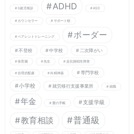
ADHD
3歳児検診
ASD
カウンセラー
サポート校
ボーダー
ペアレントトレーニング
不登校
中学校
二次障がい
保育園
先生
反抗挑戦性障害
専門学校
合理的配慮
向精神薬
小学校
就労移行支援事業所
就職
年金
支援学級
愛の手帳
普通級
教育相談