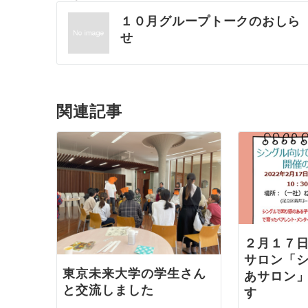
投
１０月グループトークのおしら
せ
稿
ナ
関連記事
ビ
ゲ
ー
シ
２月１７
ョ
サロン「
東京未来大学の学生さん
あサロン
ン
と交流しました
す