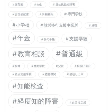
保育園
先生
反抗挑戦性障害
専門学校
合理的配慮
向精神薬
小学校
就労移行支援事業所
就職
年金
支援学級
愛の手帳
普通級
教育相談
板書
林間学校
父親
特例子会社
特別支援学校
療育機関
登校しぶり
知能検査
経度知的障害
自己肯定感