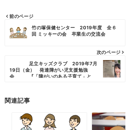
前のページ
投
竹の塚保健センター 2019年度 全６
回 ミッキーの会 卒業生の交流会
稿
ナ
次のページ
ビ
足立キッズクラブ 2019年7月
ゲ
19日（金） 発達障がい児支援勉強
会 『「障がいのある子育て」と
ー
「障がい者就労支援」が交わったとこ
ろ』
シ
関連記事
ョ
ン