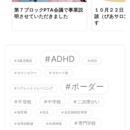
第７ブロックPTA会議で事業説
１０月２２日（
明させていただきました
談（ぴあサロン
す
ADHD
3歳児検診
ASD
カウンセラー
サポート校
ボーダー
ペアレントトレーニング
不登校
中学校
二次障がい
保育園
先生
反抗挑戦性障害
専門学校
合理的配慮
向精神薬