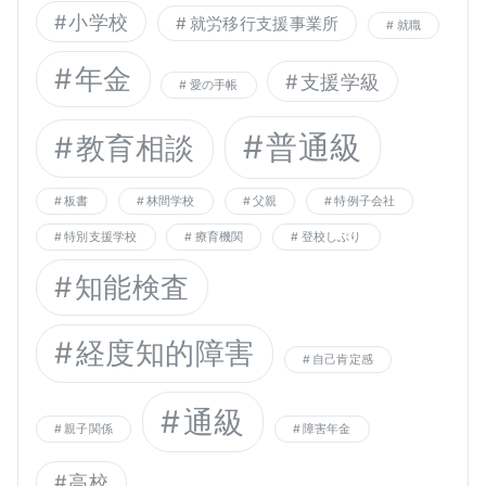
小学校
就労移行支援事業所
就職
年金
支援学級
愛の手帳
普通級
教育相談
板書
林間学校
父親
特例子会社
特別支援学校
療育機関
登校しぶり
知能検査
経度知的障害
自己肯定感
通級
親子関係
障害年金
高校