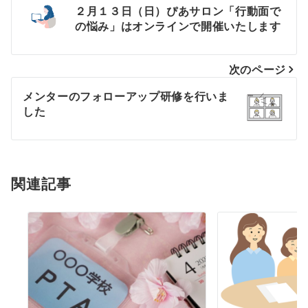
投
２月１３日（日）ぴあサロン「行動面で
の悩み」はオンラインで開催いたします
稿
ナ
次のページ
ビ
メンターのフォローアップ研修を行いま
ゲ
した
ー
シ
関連記事
ョ
ン