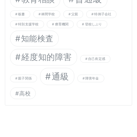
板書
林間学校
父親
特例子会社
特別支援学校
療育機関
登校しぶり
知能検査
経度知的障害
自己肯定感
通級
親子関係
障害年金
高校