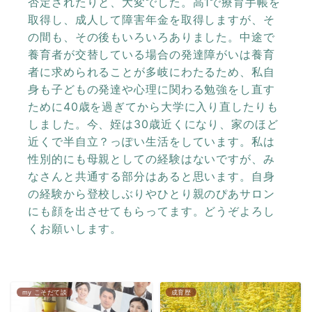
否定されたりと、大変でした。高1で療育手帳を
取得し、成人して障害年金を取得しますが、そ
の間も、その後もいろいろありました。中途で
養育者が交替している場合の発達障がいは養育
者に求められることが多岐にわたるため、私自
身も子どもの発達や心理に関わる勉強をし直す
ために40歳を過ぎてから大学に入り直したりも
しました。今、姪は30歳近くになり、家のほど
近くで半自立？っぽい生活をしています。私は
性別的にも母親としての経験はないですが、み
なさんと共通する部分はあると思います。自身
の経験から登校しぶりやひとり親のぴあサロン
にも顔を出させてもらってます。どうぞよろし
くお願いします。
my こそだて談
成育歴