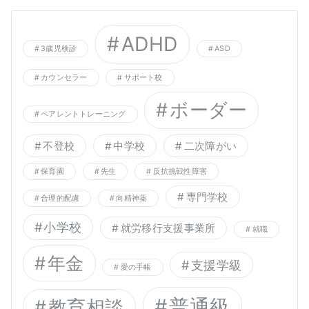
ADHD
3歳児検診
ASD
カウンセラー
サポート校
ボーダー
ペアレントトレーニング
不登校
中学校
二次障がい
保育園
先生
反抗挑戦性障害
専門学校
合理的配慮
向精神薬
小学校
就労移行支援事業所
就職
年金
支援学級
愛の手帳
普通級
教育相談