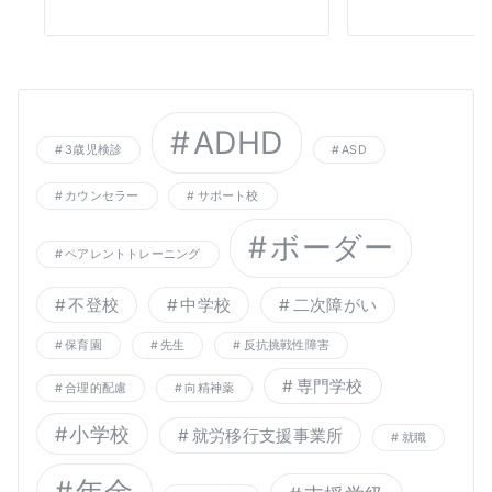
ADHD
3歳児検診
ASD
カウンセラー
サポート校
ボーダー
ペアレントトレーニング
不登校
中学校
二次障がい
保育園
先生
反抗挑戦性障害
専門学校
合理的配慮
向精神薬
小学校
就労移行支援事業所
就職
年金