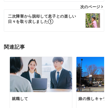
ナ
次のページ
ビ
二次障害から脱却して息子との楽しい
ゲ
日々を取り戻しました①
ー
シ
関連記事
ョ
ン
就職して
娘の推しキャラ