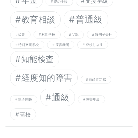
支援学級
愛の手帳
普通級
教育相談
板書
林間学校
父親
特例子会社
特別支援学校
療育機関
登校しぶり
知能検査
経度知的障害
自己肯定感
通級
親子関係
障害年金
高校