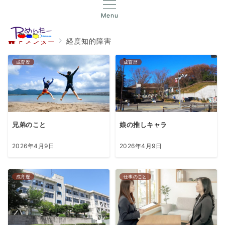
Menu
Ｐメンター
経度知的障害
成育歴
成育歴
兄弟のこと
娘の推しキャラ
2026年4月9日
2026年4月9日
成育歴
仕事のこと