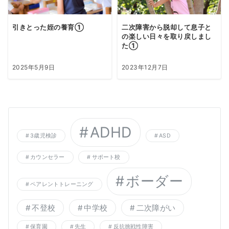
引きとった姪の養育①
二次障害から脱却して息子と
の楽しい日々を取り戻しまし
た①
2025年5月9日
2023年12月7日
ADHD
3歳児検診
ASD
カウンセラー
サポート校
ボーダー
ペアレントトレーニング
不登校
中学校
二次障がい
保育園
先生
反抗挑戦性障害