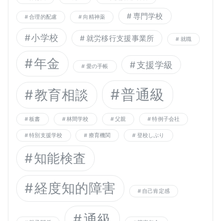
専門学校
合理的配慮
向精神薬
小学校
就労移行支援事業所
就職
年金
支援学級
愛の手帳
普通級
教育相談
板書
林間学校
父親
特例子会社
特別支援学校
療育機関
登校しぶり
知能検査
経度知的障害
自己肯定感
通級