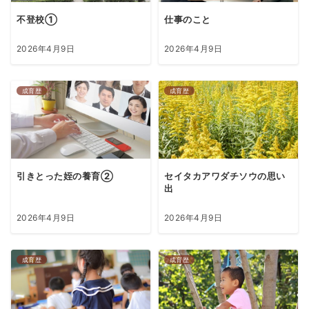
不登校➀
仕事のこと
2026年4月9日
2026年4月9日
成育歴
成育歴
引きとった姪の養育②
セイタカアワダチソウの思い
出
2026年4月9日
2026年4月9日
成育歴
成育歴